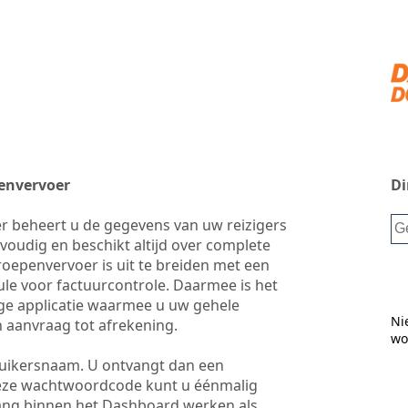
envervoer
Di
 beheert u de gegevens van uw reizigers
voudig en beschikt altijd over complete
oepenvervoer is uit te breiden met een
le voor factuurcontrole. Daarmee is het
e applicatie waarmee u uw gehele
 aanvraag tot afrekening.
ruikersnaam. U ontvangt dan een
eze wachtwoordcode kunt u éénmalig
lang binnen het Dashboard werken als